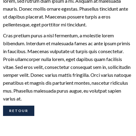
lorem, sed rutrum diam ipsum a mi. Aliquam at malesuada
mauris. Donec mollis ornare egestas. Phasellus tincidunt ante
ut dapibus placerat. Maecenas posuere turpis a eros
pellentesque, eget porttitor mi tincidunt.
Cras pretium purus a nisl fermentum, a molestie lorem
bibendum. Interdum et malesuada fames ac ante ipsum primis
in faucibus. Maecenas vulputate ut turpis quis consectetur.
Proin ullamcorper nulla lorem, eget dapibus quam facilisis
vitae. Sed eros velit, consectetur consequat sem in, sollicitudin
semper velit. Donec varius mattis fringilla. Orci varius natoque
penatibus et magnis dis parturient montes, nascetur ridiculus
mus. Phasellus malesuada purus augue, eu volutpat sapien
varius at.
RETOUR