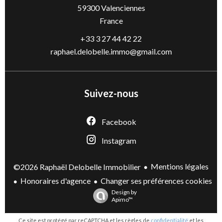
59300
Valenciennes
France
+33 3 27 44 42 22
raphael.delobelle.immo@gmail.com
Suivez-nous
Facebook
Instagram
Mentions légales
©2026 Raphaël Delobelle Immobilier
Honoraires d'agence
Changer ses préférences cookies
Design by
Apimo™
Ce site est protégé par reCAPTCHA et les règles de
confidentialité
et les