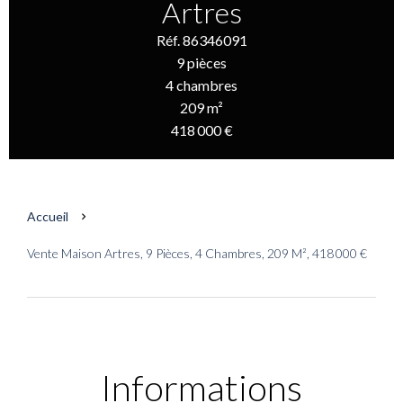
Artres
Réf. 86346091
9 pièces
4 chambres
209 m²
418 000 €
Accueil
Vente Maison Artres, 9 Pièces, 4 Chambres, 209 M², 418 000 €
Informations