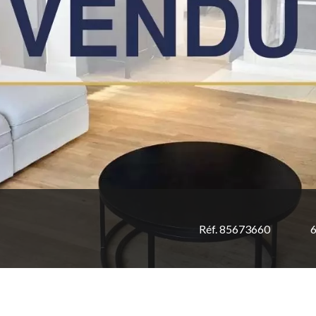
Réf. 85673660
6