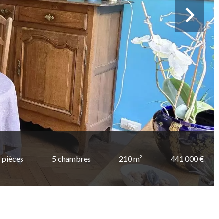
 pièces
5 chambres
210 m²
441 000 €