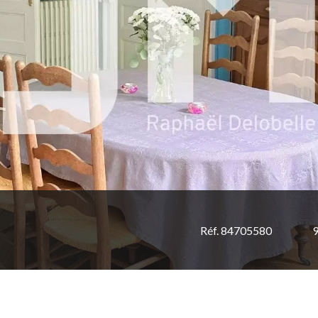
Réf. 84705580
9