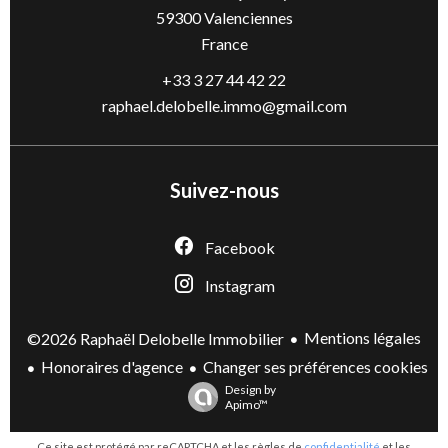
59300
Valenciennes
France
+33 3 27 44 42 22
raphael.delobelle.immo@gmail.com
Suivez-nous
Facebook
Instagram
Mentions légales
©2026 Raphaël Delobelle Immobilier
Honoraires d'agence
Changer ses préférences cookies
Design by
Apimo™
Ce site est protégé par reCAPTCHA et les règles de
confidentialité
et les